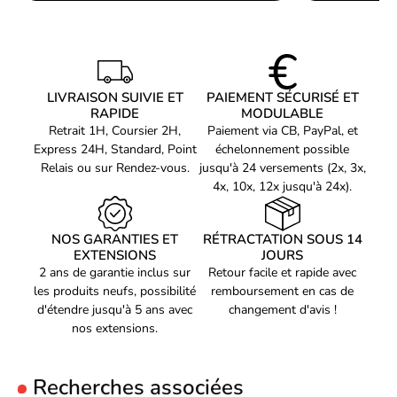
Nombre de batteries
1
prises en charge
Type de batterie
AA
Technologie batterie
Alcaline
LIVRAISON SUIVIE ET
PAIEMENT SÉCURISÉ ET
Durée de vie de la
12 mois
RAPIDE
MODULABLE
batterie
Retrait 1H, Coursier 2H,
Paiement via CB, PayPal, et
Configuration minimale
Express 24H, Standard, Point
échelonnement possible
du système
Relais ou sur Rendez-vous.
jusqu'à 24 versements (2x, 3x,
Prise en charge du
4x, 10x, 12x jusqu'à 24x).
Windows 10, Windows 11,
système d'exploitation
Windows 7, Windows 8
Windows
Prise en charge du
NOS GARANTIES ET
RÉTRACTATION SOUS 14
système d'exploitation
Mac OS X 10.8 Mountain Lion
EXTENSIONS
JOURS
Mac
2 ans de garantie inclus sur
Retour facile et rapide avec
les produits neufs, possibilité
remboursement en cas de
Prise en charge du
système d'exploitation
d'étendre jusqu'à 5 ans avec
Oui
changement d'avis !
Linux
nos extensions.
Prise en charge d'autres
ChromeOS
systèmes d'exploitation
Recherches associées
Poids et dimensions