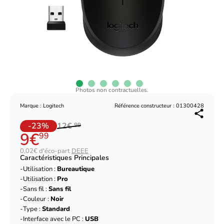
Photos non contractuelles.
Marque : Logitech
Référence constructeur : 01300428
-23%
12€
99
9€
99
0,02€ d'éco-part
DEEE
Caractéristiques Principales
Utilisation :
Bureautique
Utilisation :
Pro
Sans fil :
Sans fil
Couleur :
Noir
Type :
Standard
Interface avec le PC :
USB