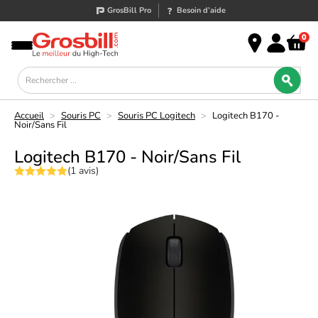
GrosBill Pro
Besoin d’aide
0
Accueil
>
Souris PC
>
Souris PC Logitech
>
Logitech B170 -
Noir/Sans Fil
Logitech B170 - Noir/Sans Fil
(1 avis)