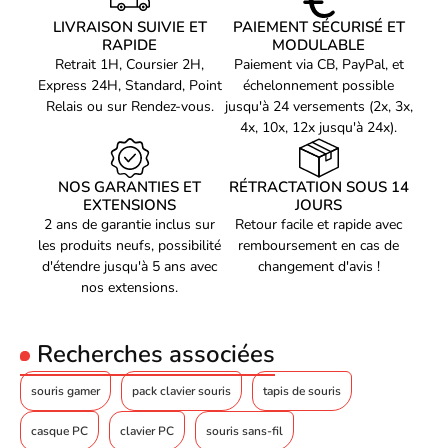
Accélération (max)
50 G
LIVRAISON SUIVIE ET
PAIEMENT SÉCURISÉ ET
Cette souris Asus ROG STRIX IMPACT III Wireless est le choix
Taux d'interrogation
RAPIDE
1000 Hz
MODULABLE
parfait pour les gamers exigeants à la recherche d'un produit
Retrait 1H, Coursier 2H,
Paiement via CB, PayPal, et
performant et confortable. Son design élégant et sa technologie
Design
Express 24H, Standard, Point
échelonnement possible
de pointe apporteront une touche d'exclusivité à votre setup
Relais ou sur Rendez-vous.
jusqu'à 24 versements (2x, 3x,
Format
Ambidextre
gaming. Ne laissez plus rien vous arrêter dans vos performances,
4x, 10x, 12x jusqu'à 24x).
optez pour l'Asus ROG STRIX IMPACT III Wireless dès
Couleur du produit
Noir
maintenant.
Éclairage
Oui
NOS GARANTIES ET
RÉTRACTATION SOUS 14
Couleur de l'éclairage
EXTENSIONS
Multicolore
JOURS
2 ans de garantie inclus sur
Retour facile et rapide avec
Puissance
les produits neufs, possibilité
remboursement en cas de
d'étendre jusqu'à 5 ans avec
changement d'avis !
Source d'alimentation
Piles
nos extensions.
Type de batterie
AA/AAA
Technologie batterie
Alcaline
Recherches associées
Autonomie maximum de
450 h
la batterie
souris gamer
pack clavier souris
tapis de souris
Configuration minimale
du système
casque PC
clavier PC
souris sans-fil