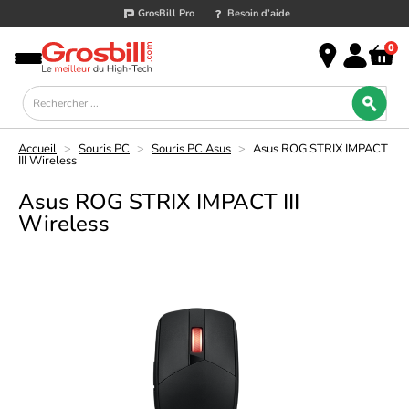
GrosBill Pro
Besoin d’aide
0
Accueil
>
Souris PC
>
Souris PC Asus
>
Asus ROG STRIX IMPACT
III Wireless
Asus ROG STRIX IMPACT III
Wireless