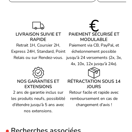
maintenant et profitez d'un stockage facile et sécurisé pour
toutes vos données !
LIVRAISON SUIVIE ET
PAIEMENT SÉCURISÉ ET
RAPIDE
MODULABLE
Retrait 1H, Coursier 2H,
Paiement via CB, PayPal, et
Express 24H, Standard, Point
échelonnement possible
Relais ou sur Rendez-vous.
jusqu'à 24 versements (2x, 3x,
4x, 10x, 12x jusqu'à 24x).
NOS GARANTIES ET
RÉTRACTATION SOUS 14
EXTENSIONS
JOURS
2 ans de garantie inclus sur
Retour facile et rapide avec
les produits neufs, possibilité
remboursement en cas de
d'étendre jusqu'à 5 ans avec
changement d'avis !
nos extensions.
Recherches associées