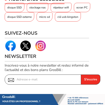
disque SSD
stockage nas
répeteur wifi
ecran PC
disque SSD externe
micro sd
clé usb kingston
SUIVEZ-NOUS
NEWSLETTER
Inscrivez-vous à notre newsletter et restez informé de
l’actualité et des bons plans GrosBill :
S'inscrire