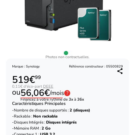
Photos non contractuelles.
Marque : Synology
Référence constructeur : 05500829
519€
99
0,11€ d'éco-part
DEEE
56,06€
ou
/mois
?
Financez à votre rythme de
3x
à
36x
Caractéristiques Principales
Nombre de disques supportés :
2 (disques)
Rackable :
Non rackable
Disques Intégrés :
Disques intégrés
Mémoire RAM :
2 Go
Connecteur 1 :
USB 3.2