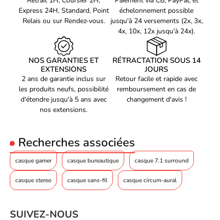
Retrait 1H, Coursier 2H,
Paiement via CB, PayPal, et
Express 24H, Standard, Point
échelonnement possible
Relais ou sur Rendez-vous.
jusqu'à 24 versements (2x, 3x,
4x, 10x, 12x jusqu'à 24x).
NOS GARANTIES ET
RÉTRACTATION SOUS 14
EXTENSIONS
JOURS
2 ans de garantie inclus sur
Retour facile et rapide avec
les produits neufs, possibilité
remboursement en cas de
d'étendre jusqu'à 5 ans avec
changement d'avis !
nos extensions.
Recherches associées
casque gamer
casque bureautique
casque 7.1 surround
casque stereo
casque sans-fil
casque circum-aural
SUIVEZ-NOUS