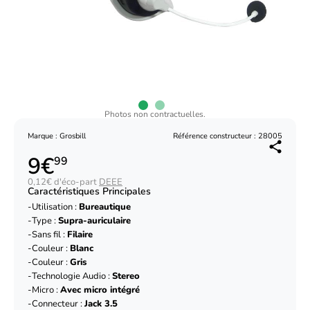
Photos non contractuelles.
Marque : Grosbill
Référence constructeur : 28005
9€
99
0,12€ d'éco-part
DEEE
Caractéristiques Principales
Utilisation :
Bureautique
Type :
Supra-auriculaire
Sans fil :
Filaire
Couleur :
Blanc
Couleur :
Gris
Technologie Audio :
Stereo
Micro :
Avec micro intégré
Connecteur :
Jack 3.5