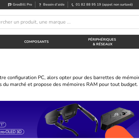
GrosBill Pro
Besoin d’aide
01 82 88 95 19
(appel non surtaxé)
PÉRIPHÉRIQUES
COMPOSANTS
& RÉSEAUX
re configuration PC, alors opter pour des barrettes de mémoi
noms du marché et propose des mémoires RAM pour tout budget.