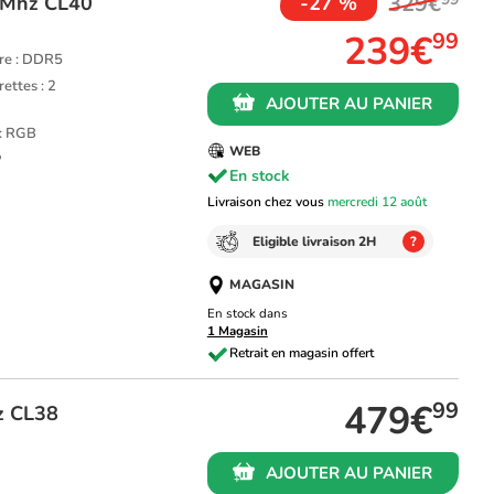
329€
0Mhz CL40
-27 %
239€
99
re : DDR5
ettes : 2
AJOUTER AU PANIER
 : RGB
WEB
P
En stock
Livraison chez vous
mercredi 12 août
Eligible livraison 2H
?
MAGASIN
En stock dans
1 Magasin
479€
99
z CL38
AJOUTER AU PANIER