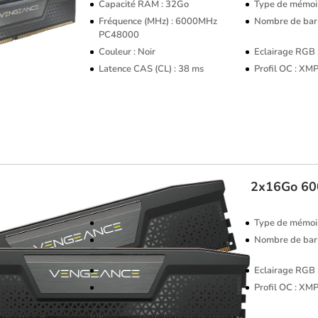
Capacité RAM : 32Go
Type de mémoi
Fréquence (MHz) : 6000MHz
Nombre de barr
PC48000
Couleur : Noir
Eclairage RGB
Latence CAS (CL) : 38 ms
Profil OC : XM
Corsair
Vengeance DDR5 2x16Go 6
Capacité RAM : 16Go
Type de mémoi
Fréquence (MHz) : 6000MHz
Nombre de barr
PC48000
Couleur : Noir
Eclairage RGB
Latence CAS (CL) : 38 ms
Profil OC : XM
(1 avis)