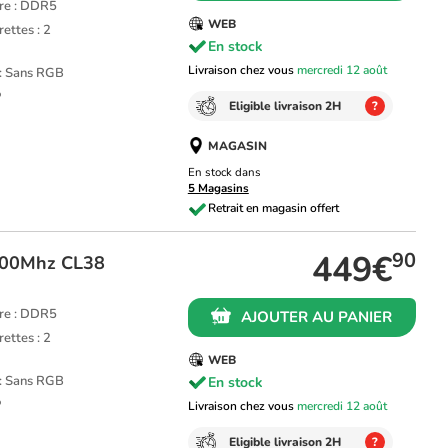
re : DDR5
WEB
ettes : 2
En stock
Livraison chez vous
mercredi 12 août
 : Sans RGB
P
Eligible livraison 2H
?
MAGASIN
En stock dans
5 Magasins
449€
90
000Mhz CL38
re : DDR5
AJOUTER AU PANIER
ettes : 2
WEB
 : Sans RGB
En stock
P
Livraison chez vous
mercredi 12 août
Eligible livraison 2H
?