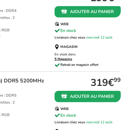
re : DDR4
AJOUTER AU PANIER
ettes : 2
WEB
 : RGB
En stock
P
Livraison chez vous
mercredi 12 août
MAGASIN
En stock dans
5 Magasins
319€
99
o) DDR5 5200MHz
re : DDR5
AJOUTER AU PANIER
ettes : 2
WEB
 : RGB
En stock
Livraison chez vous
mercredi 12 août