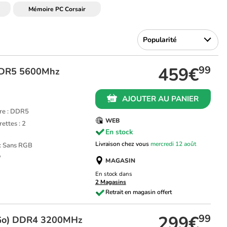
Mémoire PC Corsair
459€
99
DDR5 5600Mhz
AJOUTER AU PANIER
re : DDR5
WEB
ettes : 2
En stock
Livraison chez vous
mercredi 12 août
 : Sans RGB
P
MAGASIN
En stock dans
2 Magasins
299€
99
Go) DDR4 3200MHz