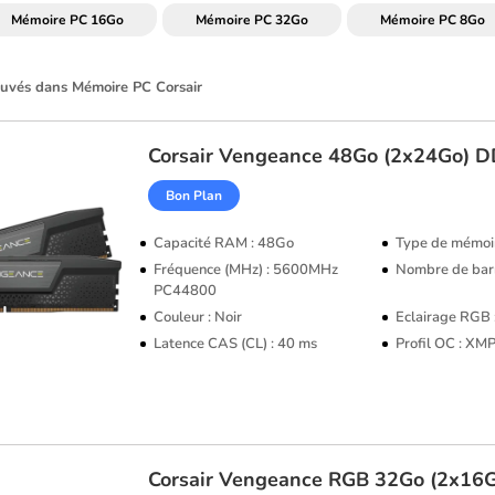
Mémoire PC 16Go
Mémoire PC 32Go
Mémoire PC 8Go
rouvés dans Mémoire PC Corsair
Corsair
Vengeance 48Go (2x24Go) 
Bon Plan
Capacité RAM : 48Go
Type de mémoi
Fréquence (MHz) : 5600MHz
Nombre de barr
PC44800
Couleur : Noir
Eclairage RGB
Latence CAS (CL) : 40 ms
Profil OC : XM
Corsair
Vengeance RGB 32Go (2x16