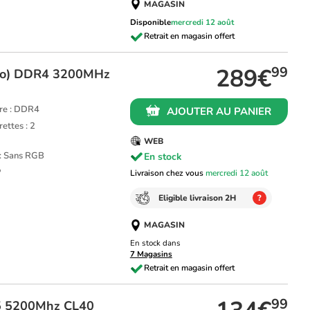
MAGASIN
Disponible
mercredi 12 août
289€
99
Go) DDR4 3200MHz
re : DDR4
AJOUTER AU PANIER
ettes : 2
WEB
 : Sans RGB
En stock
P
Livraison chez vous
mercredi 12 août
Eligible livraison 2H
?
MAGASIN
En stock dans
7 Magasins
99
5 5200Mhz CL40