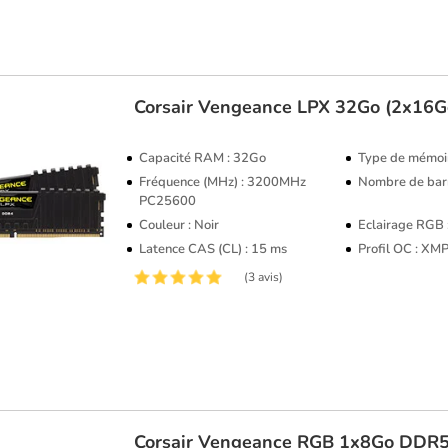
Corsair
Vengeance LPX 32Go (2x16
Capacité RAM : 32Go
Type de mémoi
Fréquence (MHz) : 3200MHz
Nombre de barr
PC25600
Couleur : Noir
Eclairage RGB
Latence CAS (CL) : 15 ms
Profil OC : XM
(3 avis)
Corsair
Vengeance RGB 1x8Go DDR