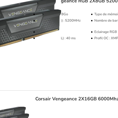
Corsair
Vengeance RGB 2X8GB 520
Capacité RAM : 8Go
Type de mémoi
Fréquence (MHz) : 5200MHz
Nombre de barr
PC41600
Couleur : Noir
Eclairage RGB
Latence CAS (CL) : 40 ms
Profil OC : XM
Corsair
Vengeance 2X16GB 6000Mh
TOP VENTE