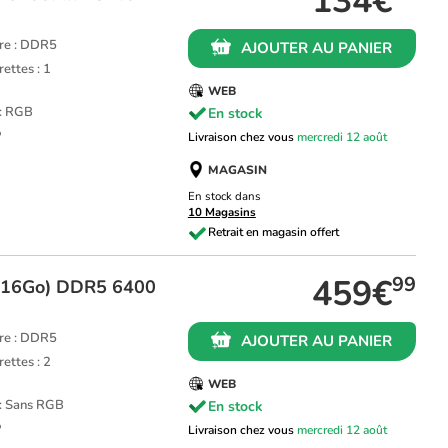
134€
re : DDR5
AJOUTER AU PANIER
ettes : 1
WEB
 : RGB
En stock
P
Livraison chez vous
mercredi 12 août
MAGASIN
En stock dans
10 Magasins
459€
99
x16Go) DDR5 6400
re : DDR5
AJOUTER AU PANIER
ettes : 2
WEB
 : Sans RGB
En stock
P
Livraison chez vous
mercredi 12 août