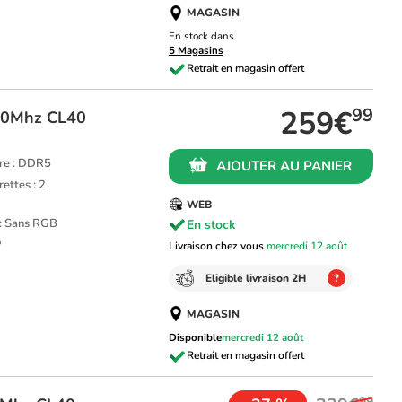
MAGASIN
En stock dans
5 Magasins
259€
99
00Mhz CL40
re : DDR5
AJOUTER AU PANIER
ettes : 2
WEB
 : Sans RGB
En stock
P
Livraison chez vous
mercredi 12 août
Eligible livraison 2H
?
MAGASIN
Disponible
mercredi 12 août
99