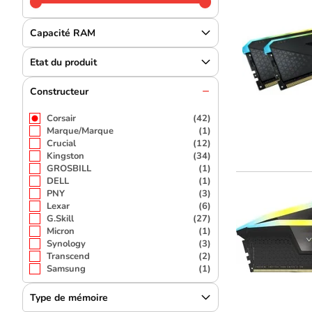
Capacité RAM
Etat du produit
Constructeur
Corsair
(42)
Marque/Marque
(1)
Crucial
(12)
Kingston
(34)
GROSBILL
(1)
DELL
(1)
PNY
(3)
Lexar
(6)
G.Skill
(27)
Micron
(1)
Synology
(3)
Transcend
(2)
Samsung
(1)
Type de mémoire