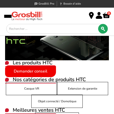
GrosBill Pro
Besoin d’aide
0
Les produits
HTC
Demander conseil
Nos catégories de produits
HTC
Casque VR
Extension de garantie
Objet connecté / Domotique
Meilleures ventes HTC