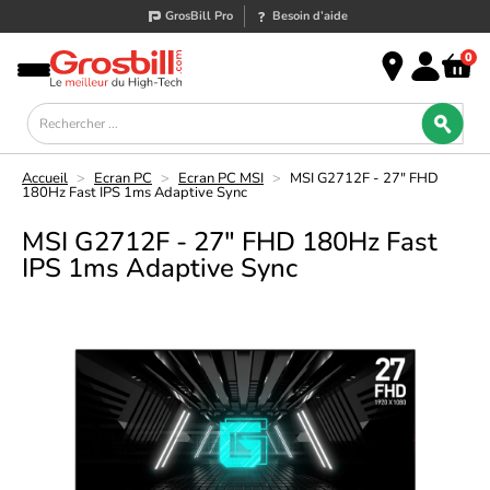
GrosBill Pro
Besoin d’aide
0
Accueil
>
Ecran PC
>
Ecran PC MSI
>
MSI G2712F - 27" FHD
180Hz Fast IPS 1ms Adaptive Sync
MSI G2712F - 27" FHD 180Hz Fast
IPS 1ms Adaptive Sync