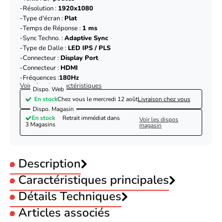
Résolution :
1920x1080
Type d'écran :
Plat
Temps de Réponse :
1 ms
Sync Techno. :
Adaptive Sync
Type de Dalle :
LED IPS / PLS
Connecteur :
Display Port
Connecteur :
HDMI
Fréquences :
180Hz
Voir plus de caractéristiques
Dispo. Web
En stock
Chez vous le
mercredi 12 août
Livraison chez vous
Dispo. Magasin
En stock
Retrait immédiat dans
Voir les dispos
3 Magasins
magasin
Description
Caractéristiques principales
Utilisation :
Détails Techniques
Gamer
Taille :
27 pouces
Articles associés
Résolution :
1920x1080
Écran
Type d'écran :
Plat