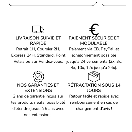
La technologie Fast IPS offre également un temps de réponse de
maximal
1ms pour des mouvements d'une fluidité incroyable.
Angle de vision
178°
horizontal
Angle de vision vertical
178°
Une qualité d'image exceptionnelle
Nombre de couleurs
16,78 millions de couleurs
LIVRAISON SUIVIE ET
PAIEMENT SÉCURISÉ ET
Grâce à sa résolution FHD de 1920x1080, cet écran de 27" offre
affichées
RAPIDE
MODULABLE
une qualité d'image époustouflante et des couleurs vives et
Pas de pixel
0,3108 x 0,3108 mm
Retrait 1H, Coursier 2H,
Paiement via CB, PayPal, et
éclatantes. La technologie Adaptivesync assure également une
Express 24H, Standard, Point
échelonnement possible
Taille visualisable
image sans déchirures, même dans les scènes les plus rapides et
59,7 cm
horizontale
Relais ou sur Rendez-vous.
jusqu'à 24 versements (2x, 3x,
les plus intenses. Plongez au cœur de vos jeux avec une qualité
4x, 10x, 12x jusqu'à 24x).
d'image exceptionnelle.
Taille visualisable
33,6 cm
verticale
Fréquence numérique
NOS GARANTIES ET
RÉTRACTATION SOUS 14
54 - 203,7 kHz
horizontale
EXTENSIONS
JOURS
2 ans de garantie inclus sur
Retour facile et rapide avec
Fréquence de balayage
48 - 180 Hz
vertical
les produits neufs, possibilité
remboursement en cas de
d'étendre jusqu'à 5 ans avec
changement d'avis !
Diagonale d'écran (cm)
69 cm
nos extensions.
Norme de gamme de
sRGB
couleurs