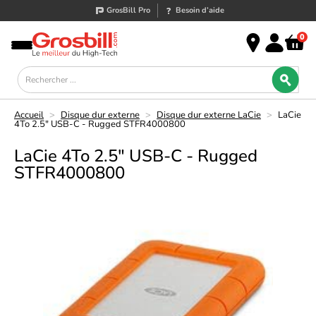
GrosBill Pro
Besoin d’aide
0
Accueil
>
Disque dur externe
>
Disque dur externe LaCie
>
LaCie
4To 2.5" USB-C - Rugged STFR4000800
LaCie 4To 2.5" USB-C - Rugged
STFR4000800