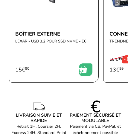
BOÎTIER EXTERNE
CONNECT
LEXAR - USB 3.2 POUR SSD NVME - E6
TRENDNET -
-1
16 €
99
15
€
90
13
€
99
LIVRAISON SUIVIE ET
PAIEMENT SÉCURISÉ ET
RAPIDE
MODULABLE
Retrait 1H, Coursier 2H,
Paiement via CB, PayPal, et
Express 24H, Standard, Point
échelonnement possible