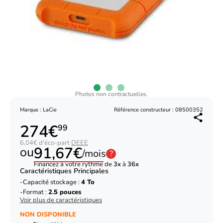
Photos non contractuelles.
Marque : LaCie
Référence constructeur : 08500352
274€
99
6,04€ d'éco-part
DEEE
91,67€
ou
/mois
?
Financez à votre rythme de
3x
à
36x
Caractéristiques Principales
Capacité stockage :
4 To
Format :
2.5 pouces
Voir plus de caractéristiques
NON DISPONIBLE