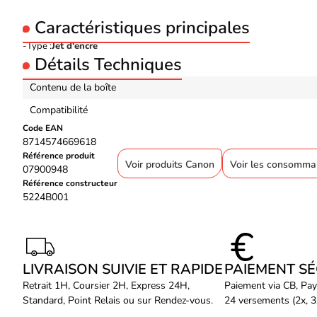
Caractéristiques principales
Type :
Jet d'encre
Détails Techniques
Contenu de la boîte
Compatibilité
Code EAN
8714574669618
Référence produit
Voir produits Canon
Voir les consomma
07900948
Référence constructeur
5224B001
LIVRAISON SUIVIE ET RAPIDE
PAIEMENT S
Retrait 1H, Coursier 2H, Express 24H,
Paiement via CB, Pay
Standard, Point Relais ou sur Rendez-vous.
24 versements (2x, 3x