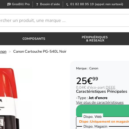
GrosBill Pro
Besoin d’aide
01 82 88 95 19
(appel non surtaxé)
PÉRIPHÉRIQUES
COMPOSANTS
& RÉSEAUX
anon
>
Canon Cartouche PG-540L Noir
Marque : Canon
25€
99
0,04€ d'éco-part
DEEE
Caractéristiques Principales
Type :
Jet d'encre
Voir plus de caractéristiques
Dispo. Web
Dispo :
Uniquement en magasi
Dispo. Magasin