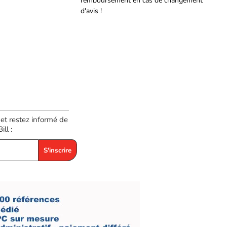
remboursement en cas de changement
d'avis !
 et restez informé de
ll :
S'inscrire