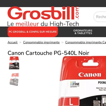
ORDINATEURS
PC GROSBILL & CONFIG SUR MESURE
& TABLETTES
Accueil
>
Consommable imprimante
>
Consommable imprimante C
Canon Cartouche PG-540L Noir