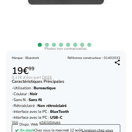
Photos non contractuelles.
Marque : Bluestork
Référence constructeur : 01402033
19€
99
0,11€ d'éco-part
DEEE
Caractéristiques Principales
Utilisation :
Bureautique
Couleur :
Noir
Sans fil :
Sans fil
Rétroéclairé :
Non rétroéclairé
Interface avec le PC :
BlueTooth
Interface avec le PC :
USB-C
Voir plus de caractéristiques
Dispo. Web
En stock
Chez vous le
mercredi 12 août
Livraison chez vous