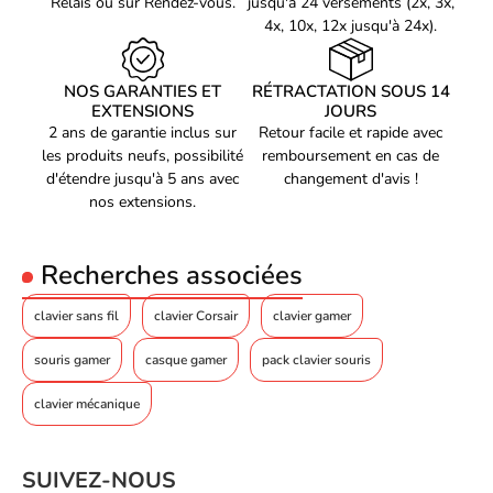
Relais ou sur Rendez-vous.
jusqu'à 24 versements (2x, 3x,
4x, 10x, 12x jusqu'à 24x).
NOS GARANTIES ET
RÉTRACTATION SOUS 14
EXTENSIONS
JOURS
2 ans de garantie inclus sur
Retour facile et rapide avec
les produits neufs, possibilité
remboursement en cas de
d'étendre jusqu'à 5 ans avec
changement d'avis !
nos extensions.
Recherches associées
clavier sans fil
clavier Corsair
clavier gamer
souris gamer
casque gamer
pack clavier souris
Avantages du Bluestork KB Office :
clavier mécanique
Connexion sans fil stable pour une liberté de mouvement
optimale
SUIVEZ-NOUS
Design ergonomique pour une frappe confortable et naturelle