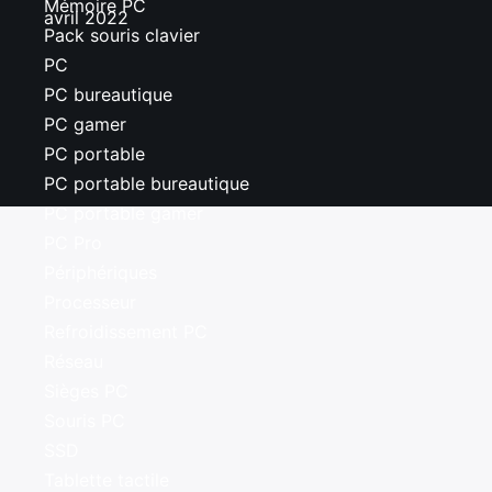
Mémoire PC
avril 2022
Pack souris clavier
PC
PC bureautique
PC gamer
PC portable
PC portable bureautique
PC portable gamer
PC Pro
Périphériques
Processeur
Refroidissement PC
Réseau
Sièges PC
Souris PC
SSD
Tablette tactile