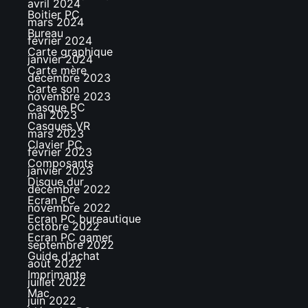
avril 2024
Boitier PC
mars 2024
Bureau
février 2024
Carte graphique
janvier 2024
Carte mère
décembre 2023
Carte son
novembre 2023
Casque PC
mai 2023
Casques VR
mars 2023
Clavier PC
février 2023
Composants
janvier 2023
Disque dur
décembre 2022
Ecran PC
novembre 2022
Ecran PC bureautique
octobre 2022
Ecran PC gamer
septembre 2022
Guide d'achat
août 2022
Imprimante
juillet 2022
Mac
juin 2022