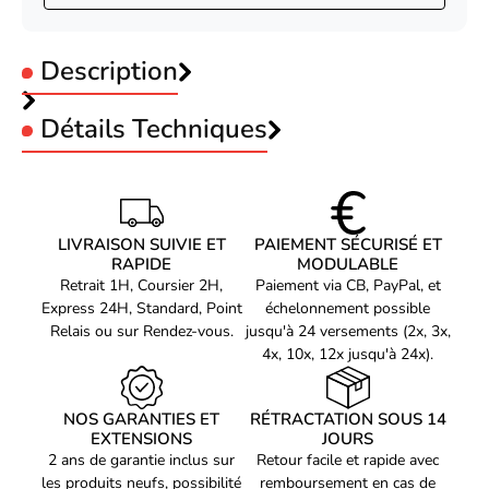
Description
Détails Techniques
Désignation
KIMEX 043-2003
Marque
KimexKimex
Modèle
043-2003
Kimex International Ecran de projection trépied
LIVRAISON SUIVIE ET
PAIEMENT SÉCURISÉ ET
RAPIDE
MODULABLE
- réglable 40-120cm
Type d'écran de
Portable avec déroulement
Retrait 1H, Coursier 2H,
Paiement via CB, PayPal, et
projection
manuel
Express 24H, Standard, Point
échelonnement possible
Taille
171 x 128 cm
Relais ou sur Rendez-vous.
jusqu'à 24 versements (2x, 3x,
4x, 10x, 12x jusqu'à 24x).
Ecran motorisé
Non
Largeur
171 cm
NOS GARANTIES ET
RÉTRACTATION SOUS 14
Code EAN
EXTENSIONS
JOURS
3700685401419
2 ans de garantie inclus sur
Retour facile et rapide avec
Référence produit
les produits neufs, possibilité
remboursement en cas de
04102617