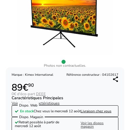
Photos non contractuelles.
Marque : Kimex International
Référence constructeur : 04102617
89€
90
0€ d'éco-part
DEEE
Caractéristiques Principales
Voir plus de caractéristiques
Dispo. Web
En stock
Chez vous le
mercredi 12 août
Livraison chez vous
Dispo. Magasin
Retrait possible à partir de
Voir les dispos
mercredi 12 août
magasin