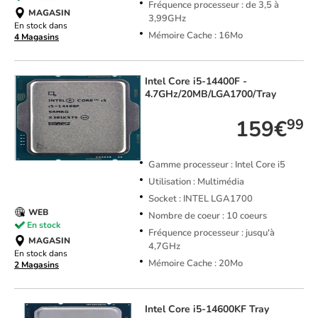
Fréquence processeur : de 3,5 à
MAGASIN
3,99GHz
En stock dans
Mémoire Cache : 16Mo
4 Magasins
Intel
Core i5-14400F -
4.7GHz/20MB/LGA1700/Tray
159€
99
Gamme processeur : Intel Core i5
Utilisation : Multimédia
Socket : INTEL LGA1700
WEB
Nombre de coeur : 10 coeurs
En stock
Fréquence processeur : jusqu'à
MAGASIN
4,7GHz
En stock dans
Mémoire Cache : 20Mo
2 Magasins
Intel
Core i5-14600KF Tray