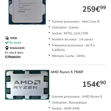
259€
99
Gamme processeur : Intel Core i5
Utilisation : Gamer
Socket : INTEL LGA1700
WEB
Nombre de coeur : 14 coeurs
En stock
Fréquence processeur : de 5 à
MAGASIN
5,49GHz
En stock dans
Mémoire Cache : 24Mo
4 Magasins
AMD
Ryzen 5 7500F
154€
90
Gamme processeur : AMD Ryzen 5
Utilisation : Bureautique
Socket : AMD AM5