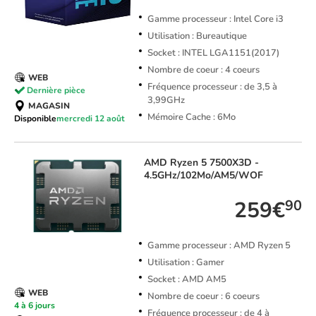
Gamme processeur : Intel Core i3
Utilisation : Bureautique
Socket : INTEL LGA1151(2017)
Nombre de coeur : 4 coeurs
WEB
Fréquence processeur : de 3,5 à
Dernière pièce
3,99GHz
MAGASIN
Mémoire Cache : 6Mo
Disponible
mercredi 12 août
AMD
Ryzen 5 7500X3D -
4.5GHz/102Mo/AM5/WOF
259€
90
Gamme processeur : AMD Ryzen 5
Utilisation : Gamer
Socket : AMD AM5
WEB
Nombre de coeur : 6 coeurs
4 à 6 jours
Fréquence processeur : de 4 à