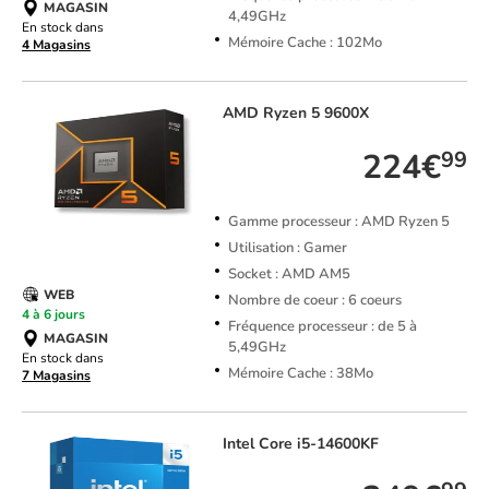
MAGASIN
4,49GHz
En stock dans
Mémoire Cache : 102Mo
4 Magasins
AMD
Ryzen 5 9600X
224€
99
Gamme processeur : AMD Ryzen 5
Utilisation : Gamer
Socket : AMD AM5
WEB
Nombre de coeur : 6 coeurs
4 à 6 jours
Fréquence processeur : de 5 à
MAGASIN
5,49GHz
En stock dans
Mémoire Cache : 38Mo
7 Magasins
Intel
Core i5-14600KF