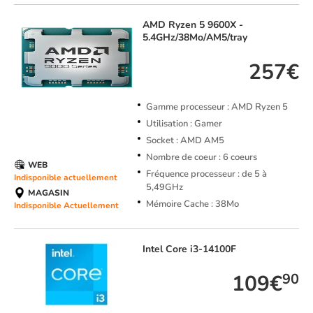
AMD
Ryzen 5 9600X -
5.4GHz/38Mo/AM5/tray
257€
Gamme processeur : AMD Ryzen 5
Utilisation : Gamer
Socket : AMD AM5
Nombre de coeur : 6 coeurs
WEB
Fréquence processeur : de 5 à
Indisponible actuellement
5,49GHz
MAGASIN
Mémoire Cache : 38Mo
Indisponible Actuellement
Intel
Core i3-14100F
109€
90