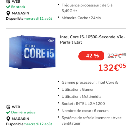
WEB
Fréquence processeur : de 5 à
En stock
5,49GHz
MAGASIN
Mémoire Cache : 24Mo
Disponible
mercredi 12 août
Intel
Core i5-10500-Seconde Vie-
Parfait Etat
227€
99
-42 %
132€
05
Gamme processeur : Intel Core i5
Utilisation : Gamer
Utilisation : Multimédia
Socket : INTEL LGA1200
WEB
Nombre de coeur : 6 coeurs
Dernière pièce
Systéme de refroidissement : Avec
MAGASIN
ventilateur
Disponible
mercredi 12 août