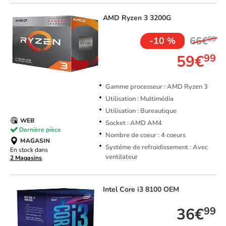
AMD
Ryzen 3 3200G
66€
99
-10 %
59€
99
Gamme processeur : AMD Ryzen 3
Utilisation : Multimédia
Utilisation : Bureautique
WEB
Socket : AMD AM4
Dernière pièce
Nombre de coeur : 4 coeurs
MAGASIN
Systéme de refroidissement : Avec
En stock dans
ventilateur
2 Magasins
Intel
Core i3 8100 OEM
36€
99