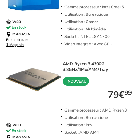
Gamme processeur : Intel Core i5
Utilisation : Bureautique
Utilisation : Gamer
WEB
En stock
Utilisation : Multimédia
MAGASIN
Socket : INTEL LGA1700
En stock dans
Vidéo intégrée : Avec GPU
1 Magasin
AMD
Ryzen 3 4300G -
3,8GHz/4Mo/AM4/Tray
NOUVEAU
79€
99
Gamme processeur : AMD Ryzen 3
Utilisation : Bureautique
Utilisation : Pro
WEB
En stock
Socket : AMD AM4
MAGASIN