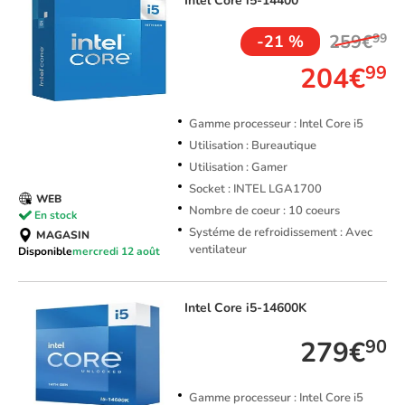
Intel
Core i5-14400
259€
99
-21 %
204€
99
Gamme processeur : Intel Core i5
Utilisation : Bureautique
Utilisation : Gamer
Socket : INTEL LGA1700
WEB
Nombre de coeur : 10 coeurs
En stock
Systéme de refroidissement : Avec
MAGASIN
ventilateur
Disponible
mercredi 12 août
Intel
Core i5-14600K
279€
90
Gamme processeur : Intel Core i5