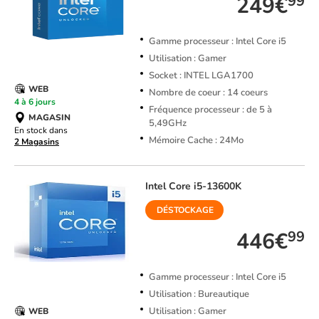
249€
99
Gamme processeur : Intel Core i5
Utilisation : Gamer
Socket : INTEL LGA1700
WEB
Nombre de coeur : 14 coeurs
4 à 6 jours
Fréquence processeur : de 5 à
MAGASIN
5,49GHz
En stock dans
Mémoire Cache : 24Mo
2 Magasins
Intel
Core i5-13600K
DÉSTOCKAGE
446€
99
Gamme processeur : Intel Core i5
Utilisation : Bureautique
Utilisation : Gamer
WEB