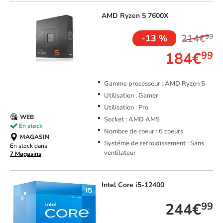
AMD
Ryzen 5 7600X
214€
99
-13 %
184€
99
Gamme processeur : AMD Ryzen 5
Utilisation : Gamer
Utilisation : Pro
WEB
Socket : AMD AM5
En stock
Nombre de coeur : 6 coeurs
MAGASIN
Systéme de refroidissement : Sans
En stock dans
ventilateur
7 Magasins
Intel
Core i5-12400
244€
99