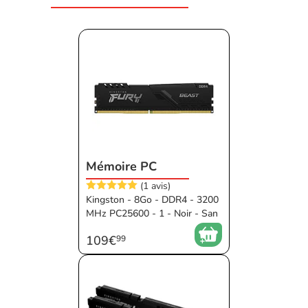
Mémoire PC
(1 avis)
Kingston - 8Go - DDR4 - 3200
MHz PC25600 - 1 - Noir - San
s RGB - 16 ms - XMP
109€
99