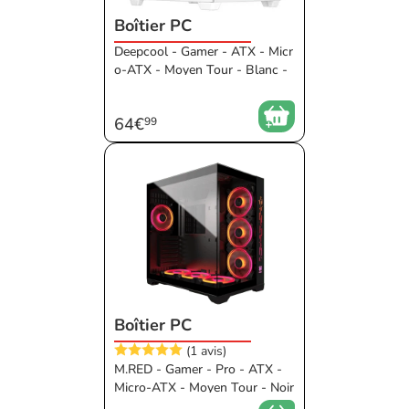
Boîtier PC
Deepcool - Gamer - ATX - Micr
o-ATX - Moyen Tour - Blanc -
Vitrée - Verre trempé - Acier -
Plastique - Sans alimentation P
64€
99
C - ATX - 410 mm - Sans Empl
acement Façade 5 1/4 - RGB -
160 mm - 120 - 140 - 140 - 14
0 - Connecteur standard - Con
necteur arrière - Aquarium
Boîtier PC
(1 avis)
M.RED - Gamer - Pro - ATX -
Micro-ATX - Moyen Tour - Noir
- Vitrée - Verre trempé - Sans a