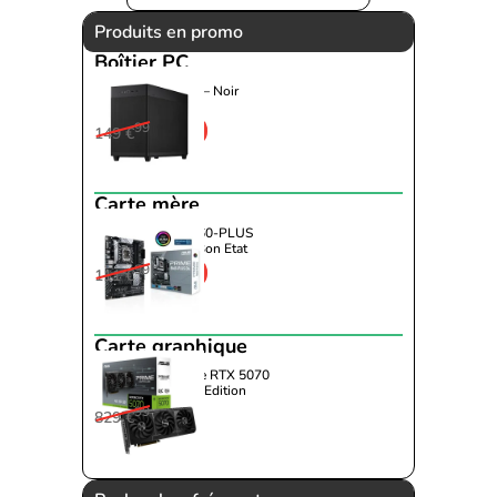
Produits en promo
Boîtier PC
Asus - AP201 TG – Noir
99
-43%
149 €
84
€
99
Carte mère
Asus - PRIME B660-PLUS
D4-Seconde Vie-Bon Etat
99
-17%
111 €
91
€
99
Carte graphique
Asus - T1 GeForce RTX 5070
12GB GDDR7 OC Edition
99
-6%
829 €
779
€
99