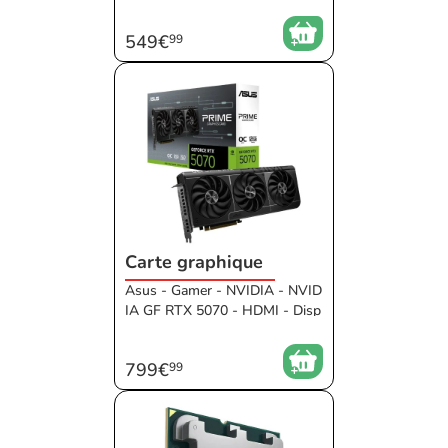
12400 Mo/s - 11800 Mo/s - PCI
Express 5.0
549€
99
Carte graphique
Asus - Gamer - NVIDIA - NVID
IA GF RTX 5070 - HDMI - Disp
layPort - 12Go - Actif - 305 m
m - Sans Low Profile - Noir - G
799€
99
ris - Overclokée - 1406 AI TOP
S