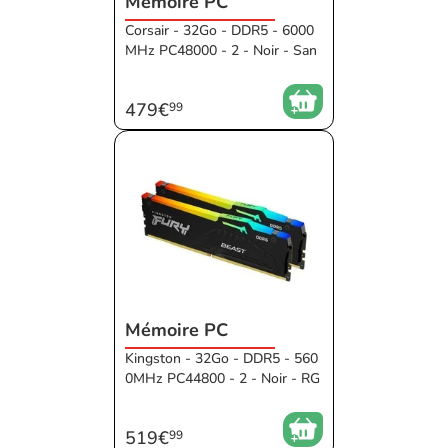
Mémoire PC
Corsair - 32Go - DDR5 - 6000
MHz PC48000 - 2 - Noir - San
s RGB - 38 ms - XMP - EXPO
479€
99
Mémoire PC
Kingston - 32Go - DDR5 - 560
0MHz PC44800 - 2 - Noir - RG
B - 36 ms - XMP - EXPO
519€
99