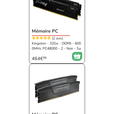
Mémoire PC
(2 avis)
Kingston - 32Go - DDR5 - 600
0MHz PC48000 - 2 - Noir - Sa
ns RGB - 30 ms - XMP - EXPO
464€
99