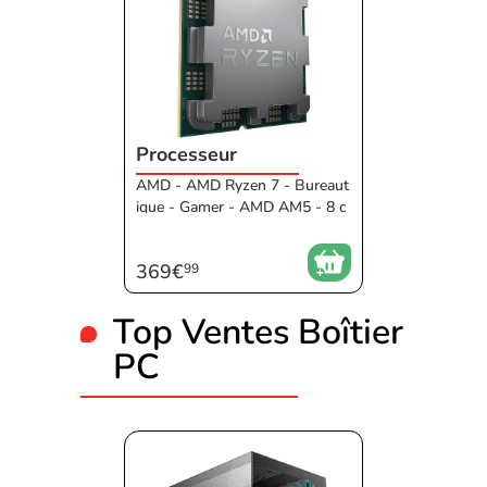
Processeur
AMD - AMD Ryzen 7 - Bureaut
ique - Gamer - AMD AM5 - 8 c
oeurs - de 4 à 4,49GHz - Avec
GPU - Sans ventilateur - 96Mo
369€
99
- AMD
Top Ventes Boîtier
PC