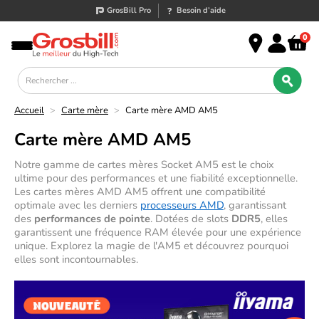
GrosBill Pro
Besoin d’aide
0
Accueil
>
Carte mère
>
Carte mère AMD AM5
Carte mère AMD AM5
N
otre gamme
de cartes mères
Socket
AM5
est
le choix
ultime pour des performances
et
une fiabilité exceptionnelle
.
Les cartes mères
AMD
AM5
offrent une compatibilité
optimale avec les derniers
processeurs AMD
, garantissant
des
performances de pointe
.
Dotées de slots
DDR5
,
elles
garantissent une fréquence RAM élevée pour une expérience
unique
.
Explorez
la magie de l'AM5
et découvrez pourquoi
elles
sont incontournables
.