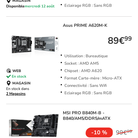
MAGASIN
Eclairage RGB : Sans RGB
Disponible
mercredi 12 août
Asus
PRIME A620M-K
89€
99
Utilisation : Bureautique
Socket : AMD AM5
Chipset : AMD A620
WEB
En stock
Format Carte-mère : Micro-ATX
MAGASIN
Connectivité : Sans Wifi
En stock dans
Eclairage RGB : Sans RGB
2 Magasins
MSI
PRO B840M-B -
B840/AM5/DDR5/mATX
99€
99
-10 %