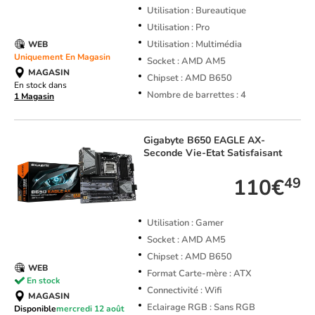
Utilisation : Bureautique
Utilisation : Pro
Utilisation : Multimédia
WEB
Uniquement En Magasin
Socket : AMD AM5
MAGASIN
Chipset : AMD B650
En stock dans
Nombre de barrettes : 4
1 Magasin
Gigabyte
B650 EAGLE AX-
Seconde Vie-Etat Satisfaisant
110€
49
Utilisation : Gamer
Socket : AMD AM5
Chipset : AMD B650
WEB
Format Carte-mère : ATX
En stock
Connectivité : Wifi
MAGASIN
Eclairage RGB : Sans RGB
Disponible
mercredi 12 août