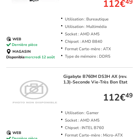
112€
49
Utilisation : Bureautique
Utilisation : Multimédia
Socket : AMD AM5
WEB
Chipset : AMD B840
Dernière pièce
Format Carte-mère : ATX
MAGASIN
Type de mémoire : DDR5
Disponible
mercredi 12 août
Gigabyte
B760M DS3H AX (rev.
1.3)-Seconde Vie-Très Bon Etat
112€
49
Utilisation : Gamer
Socket : AMD AM5
Chipset : INTEL B760
WEB
Format Carte-mère : Micro-ATX
Dernière pièce