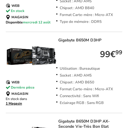
Socket : AMD AM5
WEB
Chipset : AMD B840
En stock
Format Carte-mère : Micro-ATX
MAGASIN
Type de mémoire : DDR5
Disponible
mercredi 12 août
Gigabyte
B650M D3HP
99€
99
Utilisation : Bureautique
Socket : AMD AM5
Chipset : AMD B650
WEB
Dernière pièce
Format Carte-mère : Micro-ATX
MAGASIN
Connectivité : Sans Wifi
En stock dans
Eclairage RGB : Sans RGB
1 Magasin
Gigabyte
B650M D3HP AX-
Seconde Vie-Très Bon Etat