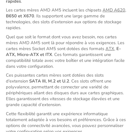
rapides
.
Les cartes mères 
AMD
 AM5 incluent les chipsets 
AMD A620
,
B650 et X670
. 
Ils supportent une large gamme de 
technologies, des slots d’extension aux options de stockage 
rapides.
Quel que soit le format dont vous avez besoin,
nos cartes 
mères AMD AM5 sont là pour répondre à vos exigences. 
Les 
cartes mères Socket AM5 sont dotées des formats 
ATX
, 
E-
ATX, Micro-ATX 
et
 ITX
.
Ces formats 
garantiss
e
nt une 
compatibilité totale avec votre boîtier et une intégration 
facile
dans votre configuration.
Ces puissantes 
cartes mères sont dotées des slots 
d'extension 
SATA III, M.2 et U.2
. Ces slots
 offrent une 
polyvalence, permettant de connecter une variété de 
périphériques allant des disques durs aux cartes graphiques. 
Elles garantissent des vitesses de stockage élevées et une 
grande capacité d’extension.
Cette flexibilité garantit une expérience informatique 
totalement adaptée à vos besoins et préférences. Grâce à ces 
options de connectivité avancées, vous pouvez personnaliser 
votre configuration selon vos exigences.