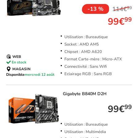
114€
99
-13 %
99€
99
Utilisation : Bureautique
Socket : AMD AM5
Chipset : AMD A620
WEB
Format Carte-mère : Micro-ATX
En stock
Connectivité : Sans Wifi
MAGASIN
Eclairage RGB : Sans RGB
Disponible
mercredi 12 août
Gigabyte
B840M D2H
99€
99
Utilisation : Bureautique
Utilisation : Multimédia