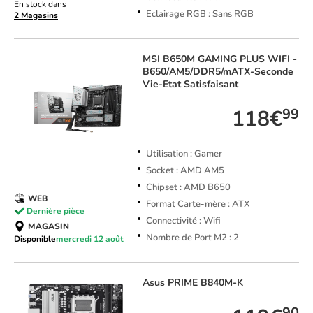
En stock dans
Eclairage RGB : Sans RGB
2 Magasins
MSI
B650M GAMING PLUS WIFI -
B650/AM5/DDR5/mATX-Seconde
Vie-Etat Satisfaisant
118€
99
Utilisation : Gamer
Socket : AMD AM5
Chipset : AMD B650
WEB
Format Carte-mère : ATX
Dernière pièce
Connectivité : Wifi
MAGASIN
Nombre de Port M2 : 2
Disponible
mercredi 12 août
Asus
PRIME B840M-K
90