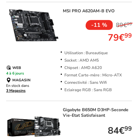
MSI
PRO A620AM-B EVO
89€
99
-11 %
79€
99
Utilisation : Bureautique
Socket : AMD AM5
Chipset : AMD A620
WEB
4 à 6 jours
Format Carte-mère : Micro-ATX
MAGASIN
Connectivité : Sans Wifi
En stock dans
Eclairage RGB : Sans RGB
3 Magasins
Gigabyte
B650M D3HP-Seconde
Vie-Etat Satisfaisant
84€
99