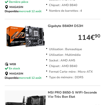
Dernière pièce
Chipset : AMD B840
MAGASIN
Nombre de barrettes : 4
Disponible
mercredi 12 août
Gigabyte
B840M DS3H
114€
90
Utilisation : Bureautique
Utilisation : Multimédia
Socket : AMD AM5
WEB
Chipset : AMD B840
En stock
Format Carte-mère : Micro-ATX
MAGASIN
Type de mémoire : DDR5
Disponible
mercredi 12 août
MSI
PRO B650-S WIFI-Seconde
Vie-Très Bon Etat