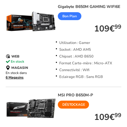
Gigabyte
B650M GAMING WIFI6E
Bon Plan
109€
99
Utilisation : Gamer
Socket : AMD AM5
Chipset : AMD B650
WEB
En stock
Format Carte-mère : Micro-ATX
MAGASIN
Connectivité : Wifi
En stock dans
Eclairage RGB : Sans RGB
6 Magasins
MSI
PRO B650M-P
DÉSTOCKAGE
109€
99