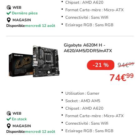
Chipset : AMD A620
WEB
Format Carte-mère : Micro-ATX
Dernière pièce
Connectivité : Sans Wifi
MAGASIN
Eclairage RGB : Sans RGB
Disponible
mercredi 12 août
Gigabyte
A620M H -
A620/AM5/DDR5/mATX
94€
99
-21 %
74€
99
Utilisation : Gamer
Socket : AMD AM5
Chipset : AMD A620
WEB
Format Carte-mère : Micro-ATX
En stock
Connectivité : Sans Wifi
MAGASIN
Eclairage RGB : Sans RGB
Disponible
mercredi 12 août