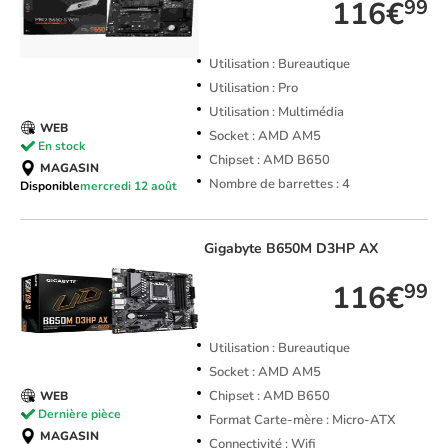
116€
99
Utilisation : Bureautique
Utilisation : Pro
Utilisation : Multimédia
WEB
Socket : AMD AM5
En stock
Chipset : AMD B650
MAGASIN
Nombre de barrettes : 4
Disponible
mercredi 12 août
Gigabyte
B650M D3HP AX
116€
99
Utilisation : Bureautique
Socket : AMD AM5
Chipset : AMD B650
WEB
Dernière pièce
Format Carte-mère : Micro-ATX
MAGASIN
Connectivité : Wifi