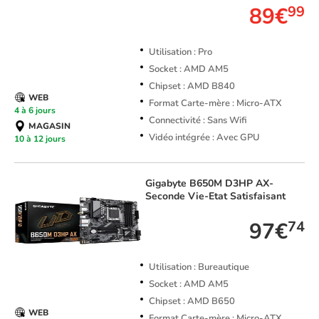
89€
99
Utilisation : Pro
Socket : AMD AM5
Chipset : AMD B840
WEB
Format Carte-mère : Micro-ATX
4 à 6 jours
Connectivité : Sans Wifi
MAGASIN
Vidéo intégrée : Avec GPU
10 à 12 jours
Gigabyte
B650M D3HP AX-
Seconde Vie-Etat Satisfaisant
97€
74
Utilisation : Bureautique
Socket : AMD AM5
Chipset : AMD B650
WEB
Format Carte-mère : Micro-ATX