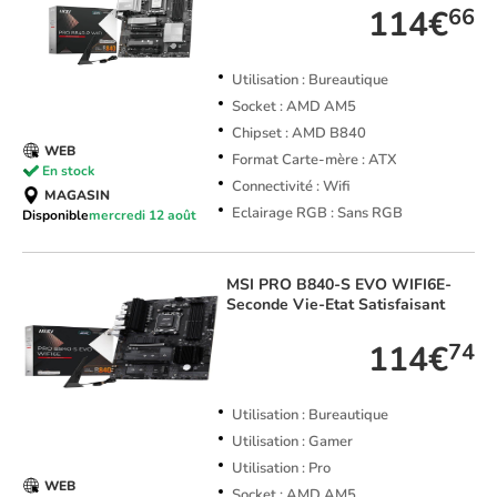
114€
66
Utilisation : Bureautique
Socket : AMD AM5
Chipset : AMD B840
WEB
Format Carte-mère : ATX
En stock
Connectivité : Wifi
MAGASIN
Eclairage RGB : Sans RGB
Disponible
mercredi 12 août
MSI
PRO B840-S EVO WIFI6E-
Seconde Vie-Etat Satisfaisant
114€
74
Utilisation : Bureautique
Utilisation : Gamer
Utilisation : Pro
WEB
Socket : AMD AM5