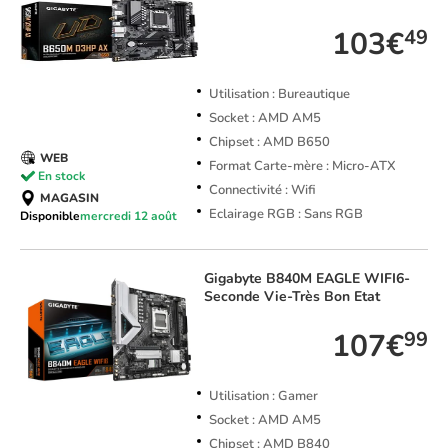
103€
49
Utilisation : Bureautique
Socket : AMD AM5
Chipset : AMD B650
WEB
Format Carte-mère : Micro-ATX
En stock
Connectivité : Wifi
MAGASIN
Eclairage RGB : Sans RGB
Disponible
mercredi 12 août
Gigabyte
B840M EAGLE WIFI6-
Seconde Vie-Très Bon Etat
107€
99
Utilisation : Gamer
Socket : AMD AM5
Chipset : AMD B840