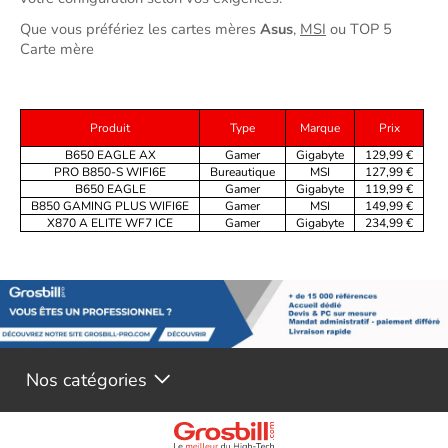
Que vous préfériez les cartes mères 
Asus
,
MSI
 ou 
TOP 5 
Carte mère

Produit
Type
Marque
Prix
B650 EAGLE AX
Gamer
Gigabyte
129,99 €
PRO B850-S WIFI6E
Bureautique
MSI
127,99 €
B650 EAGLE
Gamer
Gigabyte
119,99 €
B850 GAMING PLUS WIFI6E
Gamer
MSI
149,99 €
X870 A ELITE WF7 ICE
Gamer
Gigabyte
234,99 €
Nos catégories