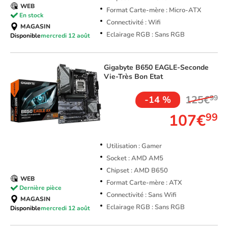
WEB
Format Carte-mère : Micro-ATX
En stock
Connectivité : Wifi
MAGASIN
Eclairage RGB : Sans RGB
Disponible
mercredi 12 août
Gigabyte
B650 EAGLE-Seconde
Vie-Très Bon Etat
125€
99
-14 %
107€
99
Utilisation : Gamer
Socket : AMD AM5
Chipset : AMD B650
WEB
Format Carte-mère : ATX
Dernière pièce
Connectivité : Sans Wifi
MAGASIN
Eclairage RGB : Sans RGB
Disponible
mercredi 12 août