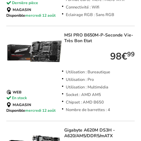
Dernière pièce
Connectivité : Wifi
MAGASIN
Eclairage RGB : Sans RGB
Disponible
mercredi 12 août
MSI
PRO B650M-P-Seconde Vie-
Très Bon Etat
98€
99
Utilisation : Bureautique
Utilisation : Pro
Utilisation : Multimédia
WEB
Socket : AMD AM5
En stock
Chipset : AMD B650
MAGASIN
Nombre de barrettes : 4
Disponible
mercredi 12 août
Gigabyte
A620M DS3H -
A620/AM5/DDR5/mATX