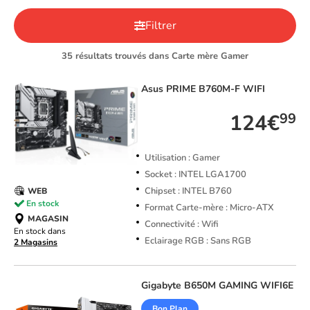
Filtrer
35 résultats trouvés dans Carte mère Gamer
Asus
PRIME B760M-F WIFI
124€
99
Utilisation : Gamer
Socket : INTEL LGA1700
Chipset : INTEL B760
WEB
En stock
Format Carte-mère : Micro-ATX
MAGASIN
Connectivité : Wifi
En stock dans
Eclairage RGB : Sans RGB
2 Magasins
Gigabyte
B650M GAMING WIFI6E
Bon Plan