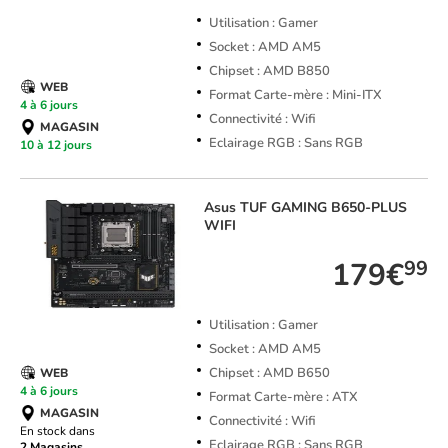
Utilisation : Gamer
Socket : AMD AM5
Chipset : AMD B850
WEB
Format Carte-mère : Mini-ITX
4 à 6 jours
Connectivité : Wifi
MAGASIN
Eclairage RGB : Sans RGB
10 à 12 jours
Asus
TUF GAMING B650-PLUS
WIFI
179€
99
Utilisation : Gamer
Socket : AMD AM5
Chipset : AMD B650
WEB
4 à 6 jours
Format Carte-mère : ATX
MAGASIN
Connectivité : Wifi
En stock dans
Eclairage RGB : Sans RGB
2 Magasins