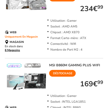
234€
99
Utilisation : Gamer
Socket : AMD AM5
Chipset : AMD X870
WEB
Uniquement En Magasin
Format Carte-mère : ATX
MAGASIN
Connectivité : Wifi
En stock dans
Nombre de Port M2 : 4
6 Magasins
MSI
B860M GAMING PLUS WIFI
DÉSTOCKAGE
169€
99
Utilisation : Gamer
Socket : INTEL LGA1851
Chipset : INTEL B860
WEB