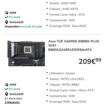
Socket : AMD AM5
Chipset : AMD X870
WEB
Format Carte-mère : ATX
En stock
Connectivité : Wifi
MAGASIN
Eclairage RGB : Sans RGB
Disponible
mercredi 12 août
Asus
TUF GAMING B860M-PLUS
WIFI -
B860/LGA1851/DDR5/mATX
209€
99
Utilisation : Gamer
Socket : INTEL LGA1851
Chipset : INTEL B860
WEB
En stock
Format Carte-mère : Micro-ATX
MAGASIN
Connectivité : Wifi
En stock dans
Eclairage RGB : Sans RGB
2 Magasins