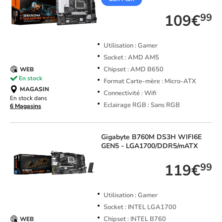
109€
99
Utilisation : Gamer
Socket : AMD AM5
Chipset : AMD B650
WEB
En stock
Format Carte-mère : Micro-ATX
MAGASIN
Connectivité : Wifi
En stock dans
Eclairage RGB : Sans RGB
6 Magasins
Gigabyte
B760M DS3H WIFI6E
GEN5 - LGA1700/DDR5/mATX
119€
99
Utilisation : Gamer
Socket : INTEL LGA1700
Chipset : INTEL B760
WEB