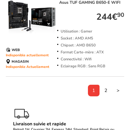
Asus
TUF GAMING B650-E WIFI
244€
90
Utilisation : Gamer
Socket : AMD AM5
Chipset : AMD B650
WEB
Format Carte-mère : ATX
Indisponible actuellement
Connectivité : Wifi
MAGASIN
Eclairage RGB : Sans RGB
Indisponible Actuellement
1
2
>
Livraison suivie et rapide
Retrait 1H, Coursier 2H, Express 24H, Standard, Point Relais ou