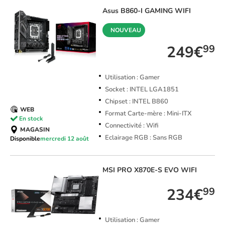
Asus
B860-I GAMING WIFI
NOUVEAU
249€
99
Utilisation : Gamer
Socket : INTEL LGA1851
Chipset : INTEL B860
WEB
Format Carte-mère : Mini-ITX
En stock
Connectivité : Wifi
MAGASIN
Eclairage RGB : Sans RGB
Disponible
mercredi 12 août
MSI
PRO X870E-S EVO WIFI
234€
99
Utilisation : Gamer