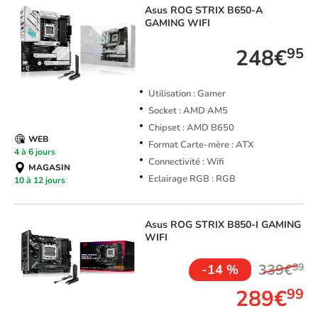
Asus
ROG STRIX B650-A
GAMING WIFI
248€
95
Utilisation : Gamer
Socket : AMD AM5
Chipset : AMD B650
WEB
Format Carte-mère : ATX
4 à 6 jours
Connectivité : Wifi
MAGASIN
Eclairage RGB : RGB
10 à 12 jours
Asus
ROG STRIX B850-I GAMING
WIFI
339€
99
-14 %
289€
99