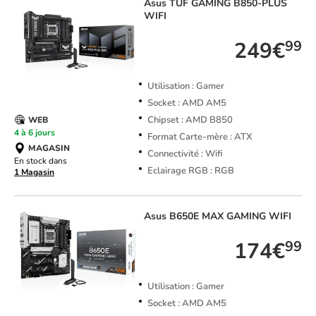
Asus
TUF GAMING B850-PLUS
WIFI
249€
99
Utilisation : Gamer
Socket : AMD AM5
Chipset : AMD B850
WEB
4 à 6 jours
Format Carte-mère : ATX
MAGASIN
Connectivité : Wifi
En stock dans
Eclairage RGB : RGB
1 Magasin
Asus
B650E MAX GAMING WIFI
174€
99
Utilisation : Gamer
Socket : AMD AM5