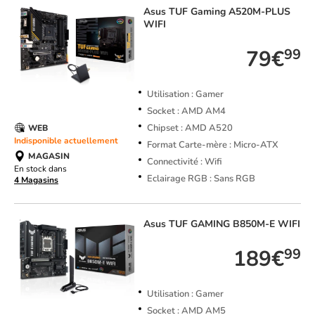
Asus
TUF Gaming A520M-PLUS
WIFI
79€
99
Utilisation : Gamer
Socket : AMD AM4
Chipset : AMD A520
WEB
Indisponible actuellement
Format Carte-mère : Micro-ATX
MAGASIN
Connectivité : Wifi
En stock dans
Eclairage RGB : Sans RGB
4 Magasins
Asus
TUF GAMING B850M-E WIFI
189€
99
Utilisation : Gamer
Socket : AMD AM5