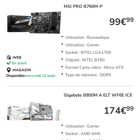
MSI
PRO B760M-P
99€
99
Utilisation : Bureautique
Utilisation : Gamer
Socket : INTEL LGA1700
WEB
Chipset : INTEL B760
En stock
Format Carte-mère : Micro-ATX
MAGASIN
Type de mémoire : DDR5
Disponible
mercredi 12 août
Gigabyte
B850M A ELT WF6E ICE
174€
99
Utilisation : Gamer
Socket : AMD AM5