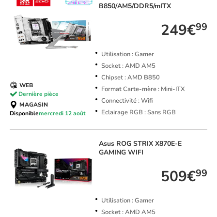
B850/AM5/DDR5/mITX
249€
99
Utilisation : Gamer
Socket : AMD AM5
Chipset : AMD B850
WEB
Format Carte-mère : Mini-ITX
Dernière pièce
Connectivité : Wifi
MAGASIN
Eclairage RGB : Sans RGB
Disponible
mercredi 12 août
Asus
ROG STRIX X870E-E
GAMING WIFI
509€
99
Utilisation : Gamer
Socket : AMD AM5