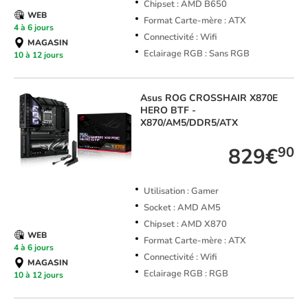
Chipset : AMD B650
WEB
Format Carte-mère : ATX
4 à 6 jours
Connectivité : Wifi
MAGASIN
Eclairage RGB : Sans RGB
10 à 12 jours
Asus
ROG CROSSHAIR X870E
HERO BTF -
X870/AM5/DDR5/ATX
829€
90
Utilisation : Gamer
Socket : AMD AM5
Chipset : AMD X870
WEB
Format Carte-mère : ATX
4 à 6 jours
Connectivité : Wifi
MAGASIN
Eclairage RGB : RGB
10 à 12 jours