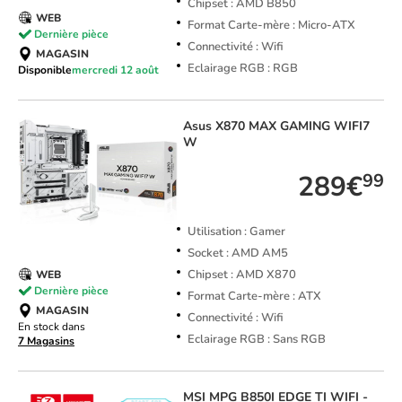
Chipset : AMD B850
WEB
Format Carte-mère : Micro-ATX
Dernière pièce
Connectivité : Wifi
MAGASIN
Eclairage RGB : RGB
Disponible
mercredi 12 août
Asus
X870 MAX GAMING WIFI7
W
289€
99
Utilisation : Gamer
Socket : AMD AM5
Chipset : AMD X870
WEB
Dernière pièce
Format Carte-mère : ATX
MAGASIN
Connectivité : Wifi
En stock dans
Eclairage RGB : Sans RGB
7 Magasins
MSI
MPG B850I EDGE TI WIFI -