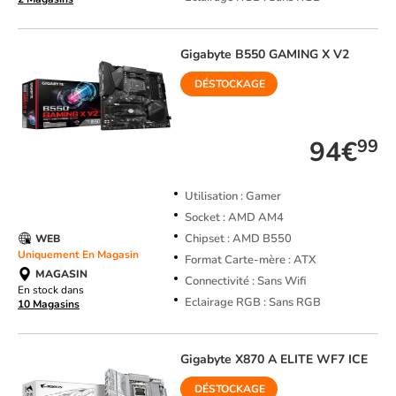
Gigabyte
B550 GAMING X V2
DÉSTOCKAGE
TOP VENTE
94€
99
Utilisation : Gamer
Socket : AMD AM4
Chipset : AMD B550
WEB
Uniquement En Magasin
Format Carte-mère : ATX
MAGASIN
Connectivité : Sans Wifi
En stock dans
Eclairage RGB : Sans RGB
10 Magasins
Gigabyte
X870 A ELITE WF7 ICE
DÉSTOCKAGE